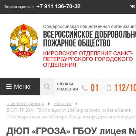
+7 911 136-70-32
Телефон отделения:
Общероссийская общественная организаци
ВСЕРОССИЙСКОЕ ДОБРОВОЛЬН
ПОЖАРНОЕ ОБЩЕСТВО
КИРОВСКОЕ ОТДЕЛЕНИЕ САНКТ-
ПЕТЕРБУРГСКОГО ГОРОДСКОГО
ОТДЕЛЕНИЯ
СЛУЖБА

Меню


01
112/1

СПАСЕНИЯ
Главная страница
Новости
ДЮП «ГРОЗА» ГБОУ лицея № 384 Кировского района Санкт-
Петербурга лучшая в Северо-Западном федеральном округе
ДЮП «ГРОЗА» ГБОУ лицея 