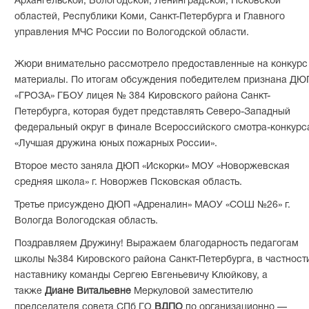
Архангельской, Вологодской, Ленинградской, Псковской
областей, Республики Коми, Санкт-Петербурга и Главного
управления МЧС России по Вологодской области.
Жюри внимательно рассмотрело предоставленные на конкурс
материалы. По итогам обсуждения победителем признана ДЮ
«ГРОЗА» ГБОУ лицея № 384 Кировского района Санкт-
Петербурга, которая будет представлять Северо-Западный
федеральный округ в финале Всероссийского смотра-конкурс
«Лучшая дружина юных пожарных России».
Второе место заняла ДЮП «Искорки» МОУ «Новоржевская
средняя школа» г. Новоржев Псковская область.
Третье присуждено ДЮП «Адреналин» МАОУ «СОШ №26» г.
Вологда Вологодская область.
Поздравляем Дружину! Выражаем благодарность педагогам
школы №384 Кировского района Санкт-Петербурга, в частност
наставнику команды Сергею Евгеньевичу Клюйкову, а
также
Диане
Витальевне
Меркуловой заместителю
председателя совета СПб ГО
ВДПО
по организационно —