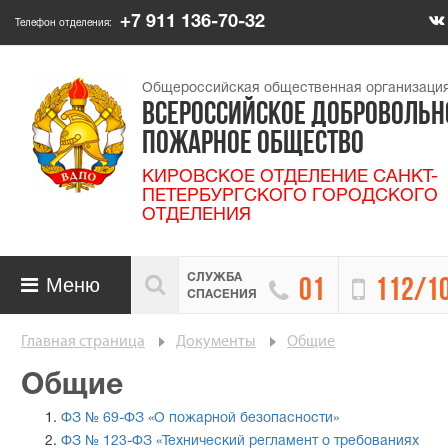
+7 911 136-70-32
Телефон отделения:
Общероссийская общественная организаци
ВСЕРОССИЙСКОЕ ДОБРОВОЛЬН
ПОЖАРНОЕ ОБЩЕСТВО
КИРОВСКОЕ ОТДЕЛЕНИЕ САНКТ-
ПЕТЕРБУРГСКОГО ГОРОДСКОГО
ОТДЕЛЕНИЯ
СЛУЖБА

Меню


01
112/1

СПАСЕНИЯ
Главная страница
Документы
Общие
Общие
ФЗ № 69-ФЗ «О пожарной безопасности»
ФЗ № 123-ФЗ «Технический регламент о требованиях