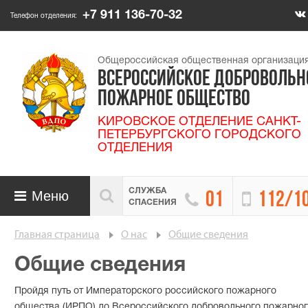
+7 911 136-70-32
Телефон отделения:
Общероссийская общественная организаци
ВСЕРОССИЙСКОЕ ДОБРОВОЛЬН
ПОЖАРНОЕ ОБЩЕСТВО
КИРОВСКОЕ ОТДЕЛЕНИЕ САНКТ-
ПЕТЕРБУРГСКОГО ГОРОДСКОГО
ОТДЕЛЕНИЯ
СЛУЖБА

Меню


01
112/1

СПАСЕНИЯ
Главная страница
О нас
Общие сведения
Общие сведения
Пройдя путь от Императорского российского пожарного
общества (ИРПО) до Всероссийского добровольного пожарно