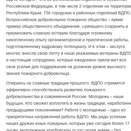
Российской Федерации, в том числе 2 отделения на территори
Республики Крым; 756 городских и районных отделений ВДПО
Всероссийское добровольное пожарное общество – яркий
пример общественного объединения, сумевшего сохранить и
приумножить славную историю благодаря огромному
накопленному опыту организаторской и практической работы,
подготовленному кадровому потенциалу. И в этом – заслуга
многих: внесли свою лепту и наши уважаемые ветераны ВДПО
и настоящие сотрудники, которые ежедневно прилагают все
свои усилия для поддержания на должном уровне высокого
звания пожарного-добровольца.
Опираясь на славные традиции прошлого, ВДПО стремится
эффективно способствовать развитию пожарного
добровольчества в современной России. Молодежь – наше
будущее. Кто сможет воплотить в жизнь традиции, наработан
предыдущими поколениями? Работа с молодежью – одно из
приоритетных направлений работы ВДПО. Мы рады успехам
наших дружин юных пожарных, которых уже сегодня более 17
тысяч: молодежные агитбригады (а это целая армия – без