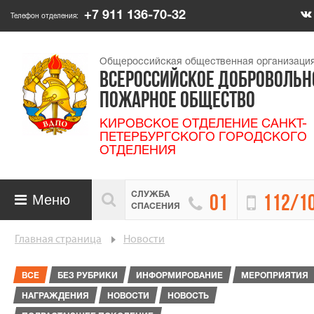
+7 911 136-70-32
Телефон отделения:
Общероссийская общественная организаци
ВСЕРОССИЙСКОЕ ДОБРОВОЛЬН
ПОЖАРНОЕ ОБЩЕСТВО
КИРОВСКОЕ ОТДЕЛЕНИЕ САНКТ-
ПЕТЕРБУРГСКОГО ГОРОДСКОГО
ОТДЕЛЕНИЯ
СЛУЖБА

Меню


01
112/1

СПАСЕНИЯ
Главная страница
Новости
ВСЕ
БЕЗ РУБРИКИ
ИНФОРМИРОВАНИЕ
МЕРОПРИЯТИЯ
НАГРАЖДЕНИЯ
НОВОСТИ
НОВОСТЬ