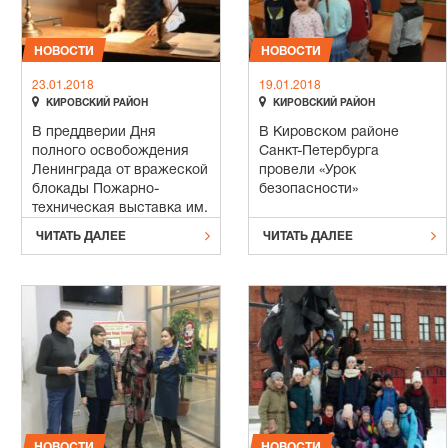
НОВОСТИ
НОВОСТИ
23.01.2018
19.01.2018


КИРОВСКИЙ РАЙОН
КИРОВСКИЙ РАЙОН
В преддверии Дня
В Кировском районе
полного освобождения
Санкт-Петербурга
Ленинграда от вражеской
провели «Урок
блокады Пожарно-
безопасности»
техническая выставка им.
Б.И. Кончаева предлагает


ЧИТАТЬ ДАЛЕЕ
ЧИТАТЬ ДАЛЕЕ
посетителям
тематическую экскурсию
«Блокада. Я в полку
пожарном…»
НОВОСТИ
НОВОСТИ