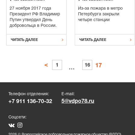
27 ноября 2017 года
Из-за пожара в метро
Президент РФ Владимир
Петербурга закрыли
Путин утвердил День
четыре станции
добровольца в России.


ЧИТАТЬ ДАЛЕЕ
ЧИТАТЬ ДАЛЕЕ
Пагинация
<
17
1
16
…
записей
Телефон отделения:
E-mail:
5@vdpo78.ru
+7 911 136-70-32
Соцсети:
2026 © Всероссийское добровольное пожарное общество (ВДПО)