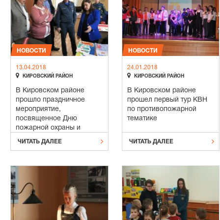
НОВОСТИ
НОВОСТИ
13.04.2018
24.01.2018


КИРОВСКИЙ РАЙОН
КИРОВСКИЙ РАЙОН
В Кировском районе
В Кировском районе
прошло праздничное
прошел первый тур КВН
мероприятие,
по противопожарной
посвященное Дню
тематике
пожарной охраны и
подведению итогов


ЧИТАТЬ ДАЛЕЕ
ЧИТАТЬ ДАЛЕЕ
конкурса детского
творчества
«Безопасность глазами
детей»